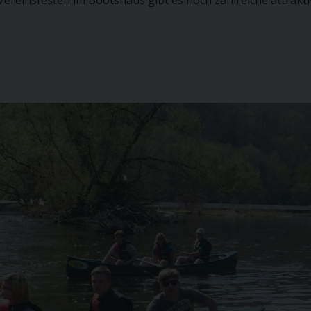
reinsfesten im Bootshaus gibt es noch zahlreiche attrakti