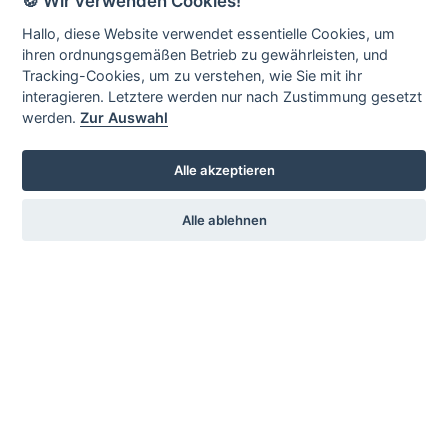
🍪 Wir verwenden Cookies!
Impressum
Hallo, diese Website verwendet essentielle Cookies, um
ihren ordnungsgemäßen Betrieb zu gewährleisten, und
Tracking-Cookies, um zu verstehen, wie Sie mit ihr
interagieren. Letztere werden nur nach Zustimmung gesetzt
Service
Sprache
werden.
Zur Auswahl
Vermietung
Deutsch
Alle akzeptieren
Englisch
Alle ablehnen
Kontakt
KSV-Glauchau e.V.
c./o. Jochen Stets
Gärtnereiweg 17
08371 Glauchau
Telefon:
+49 3763 16699