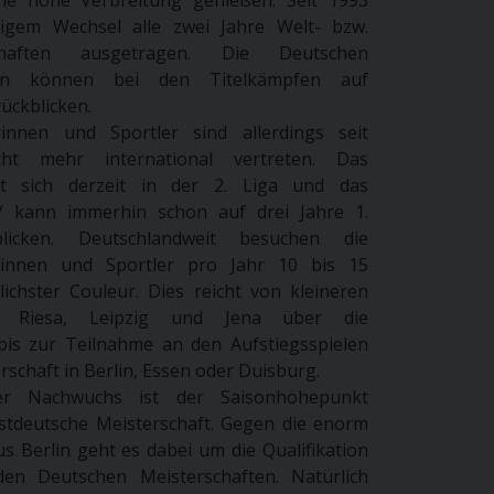
igem Wechsel alle zwei Jahre Welt- bzw.
rschaften ausgetragen. Die Deutschen
ten können bei den Titelkämpfen auf
rückblicken.
rinnen und Sportler sind allerdings seit
cht mehr international vertreten. Das
t sich derzeit in der 2. Liga und das
 kann immerhin schon auf drei Jahre 1.
blicken. Deutschlandweit besuchen die
erinnen und Sportler pro Jahr 10 bis 15
lichster Couleur. Dies reicht von kleineren
in Riesa, Leipzig und Jena über die
bis zur Teilnahme an den Aufstiegsspielen
schaft in Berlin, Essen oder Duisburg.
er Nachwuchs ist der Saisonhöhepunkt
stdeutsche Meisterschaft. Gegen die enorm
s Berlin geht es dabei um die Qualifikation
en Deutschen Meisterschaften. Natürlich