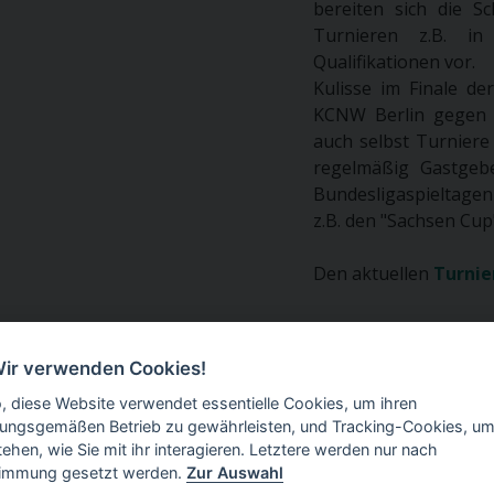
bereiten sich die S
Turnieren z.B. i
Qualifikationen vor.
Kulisse im Finale de
KCNW Berlin gegen V
auch selbst Turniere
regelmäßig Gastgebe
Bundesligaspieltagen
z.B. den "Sachsen Cup
Den aktuellen
Turnie
Wir verwenden Cookies!
o, diese Website verwendet essentielle Cookies, um ihren
Intern
Service
Sp
ungsgemäßen Betrieb zu gewährleisten, und Tracking-Cookies, um
tehen, wie Sie mit ihr interagieren. Letztere werden nur nach
Administration
Vermietung
De
immung gesetzt werden.
Zur Auswahl