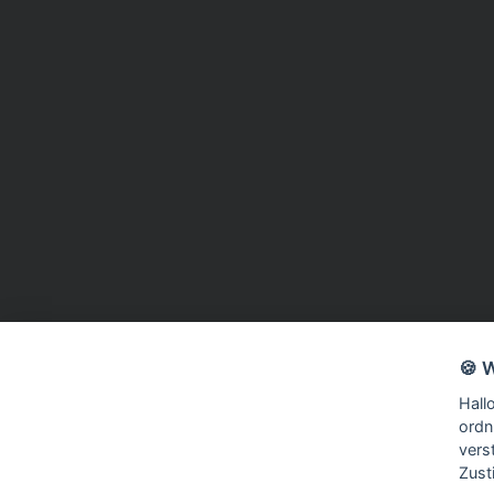
🍪 
Hall
Nützliche Links
ordn
Folgen Sie uns auf
vers
Startseite
Zust