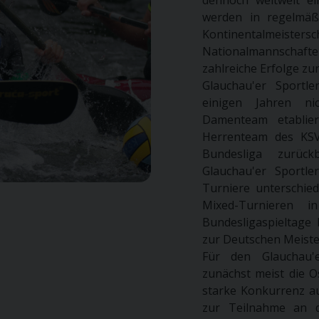
werden in regelmäß
Kontinentalmeiste
Nationalmannschaf
zahlreiche Erfolge zu
Glauchau'er Sportle
einigen Jahren ni
Damenteam etablier
Herrenteam des KSV
Bundesliga zurück
Glauchau'er Sportl
Turniere unterschied
Mixed-Turnieren 
Bundesligaspieltage 
zur Deutschen Meister
Für den Glauchau'
zunächst meist die O
starke Konkurrenz au
zur Teilnahme an d