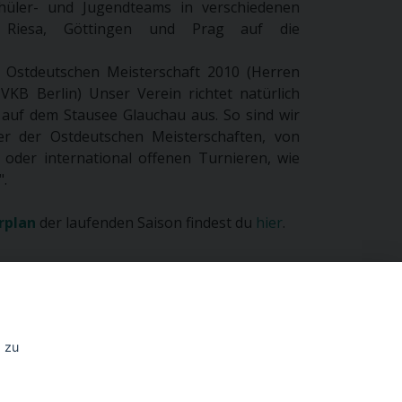
chüler- und Jugendteams in verschiedenen
n Riesa, Göttingen und Prag auf die
r Ostdeutschen Meisterschaft 2010 (Herren
KB Berlin) Unser Verein richtet natürlich
 auf dem Stausee Glauchau aus. So sind wir
r der Ostdeutschen Meisterschaften, von
 oder international offenen Turnieren, wie
".
rplan
der laufenden Saison findest du
hier
.
rache
Kontakt
 zu
utsch
KSV-Glauchau e.V.
c./o. Jochen Stets