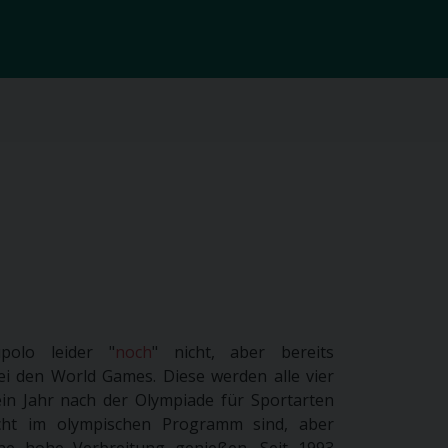
polo leider "
noch
" nicht, aber bereits
i den World Games. Diese werden alle vier
in Jahr nach der Olympiade für Sportarten
icht im olympischen Programm sind, aber
ne hohe Verbreitung genießen. Seit 1993