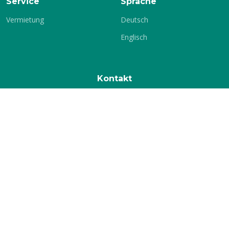
Service
Sprache
Vermietung
Deutsch
Englisch
Kontakt
KSV-Glauchau e.V.
c./o. Jochen Stets
Gärtnereiweg 17
08371 Glauchau
Telefon:
+49 3763 16699
E-Mail:
info[at]ksv-glauchau.de
© Copyright
KSV-Glauchau
. All Rights Reserved