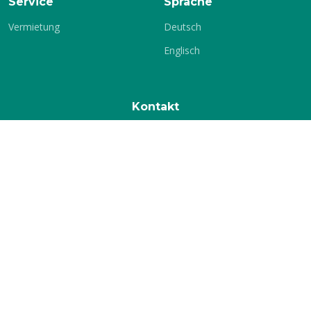
Service
Sprache
Vermietung
Deutsch
Englisch
Kontakt
KSV-Glauchau e.V.
c./o. Jochen Stets
Gärtnereiweg 17
08371 Glauchau
Telefon:
+49 3763 16699
E-Mail:
info[at]ksv-glauchau.de
© Copyright
KSV-Glauchau
. All Rights Reserved