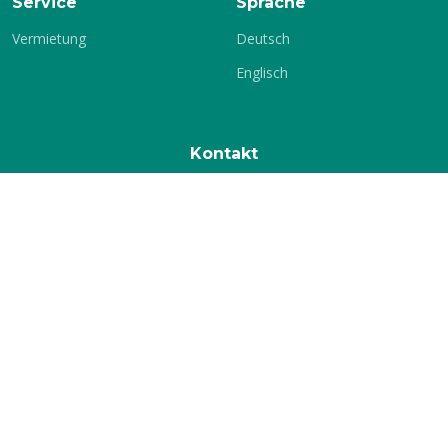
Service
Sprache
Vermietung
Deutsch
Englisch
Kontakt
KSV-Glauchau e.V.
c./o. Jochen Stets
Gärtnereiweg 17
08371 Glauchau
Telefon:
+49 3763 16699
E-Mail:
info[at]ksv-glauchau.de
© Copyright
KSV-Glauchau
. All Rights Reserved