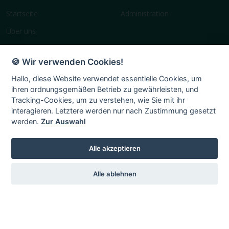
Startseite
Administration
Über uns
Geschichte
🍪 Wir verwenden Cookies!
Vereinsleben
Hallo, diese Website verwendet essentielle Cookies, um
Terminplan
ihren ordnungsgemäßen Betrieb zu gewährleisten, und
Mitglied
Tracking-Cookies, um zu verstehen, wie Sie mit ihr
interagieren. Letztere werden nur nach Zustimmung gesetzt
Chronik
werden.
Zur Auswahl
Impressum
Alle akzeptieren
Alle ablehnen
Service
Sprache
Vermietung
Deutsch
Englisch