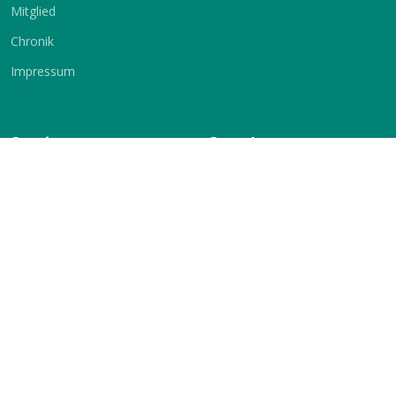
Mitglied
Chronik
Impressum
Service
Sprache
Vermietung
Deutsch
Englisch
Kontakt
KSV-Glauchau e.V.
c./o. Jochen Stets
Gärtnereiweg 17
08371 Glauchau