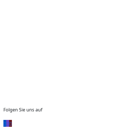
Datenschutzerklärung
gelesen und verstanden?
Kopie der Nachricht per E-Mail senden
Loading
Ihre Nachricht wurde gesendet.
Folgen Sie uns auf