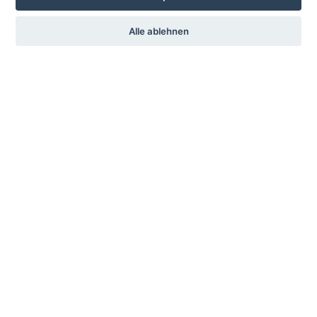
Mitglied
Alle ablehnen
Chronik
Impressum
Service
Sprache
Vermietung
Deutsch
Englisch
Kontakt
KSV-Glauchau e.V.
c./o. Jochen Stets
Gärtnereiweg 17
08371 Glauchau