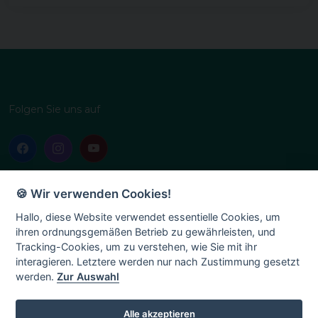
Folgen Sie uns auf
Nützliche Links
Intern
🍪 Wir verwenden Cookies!
Startseite
Administration
Hallo, diese Website verwendet essentielle Cookies, um
ihren ordnungsgemäßen Betrieb zu gewährleisten, und
Über uns
Tracking-Cookies, um zu verstehen, wie Sie mit ihr
Geschichte
interagieren. Letztere werden nur nach Zustimmung gesetzt
werden.
Zur Auswahl
Vereinsleben
Terminplan
Alle akzeptieren