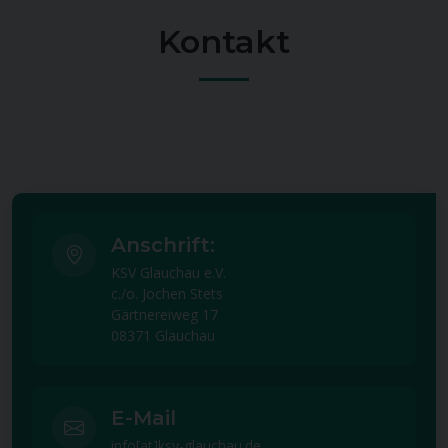
Kontakt
Anschrift:
KSV Glauchau e.V.
c./o. Jochen Stets
Gärtnereiweg 17
08371 Glauchau
E-Mail
info[at]ksv-glauchau.de