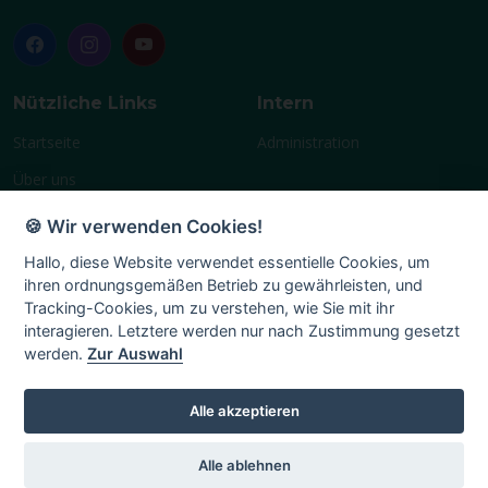
Nützliche Links
Intern
Startseite
Administration
Über uns
Geschichte
🍪 Wir verwenden Cookies!
Vereinsleben
Hallo, diese Website verwendet essentielle Cookies, um
ihren ordnungsgemäßen Betrieb zu gewährleisten, und
Terminplan
Tracking-Cookies, um zu verstehen, wie Sie mit ihr
Mitglied
interagieren. Letztere werden nur nach Zustimmung gesetzt
werden.
Zur Auswahl
Chronik
Impressum
Alle akzeptieren
Alle ablehnen