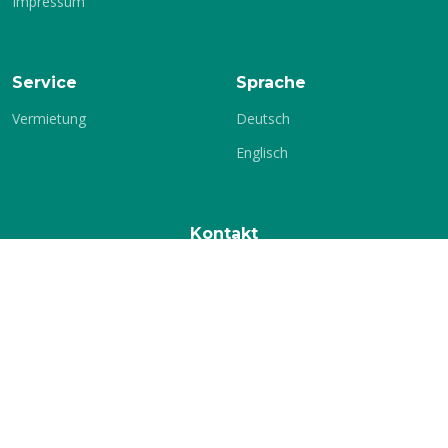
Impressum
Service
Sprache
Vermietung
Deutsch
Englisch
Kontakt
KSV-Glauchau e.V.
c./o. Jochen Stets
Gärtnereiweg 17
08371 Glauchau
Telefon:
+49 3763 16699
E-Mail:
info[at]ksv-glauchau.de