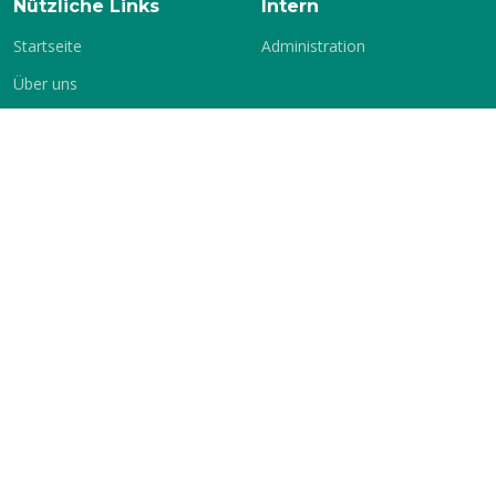
Nützliche Links
Intern
Startseite
Administration
Über uns
Geschichte
Vereinsleben
Terminplan
Mitglied
Chronik
Impressum
Service
Sprache
Vermietung
Deutsch
Englisch