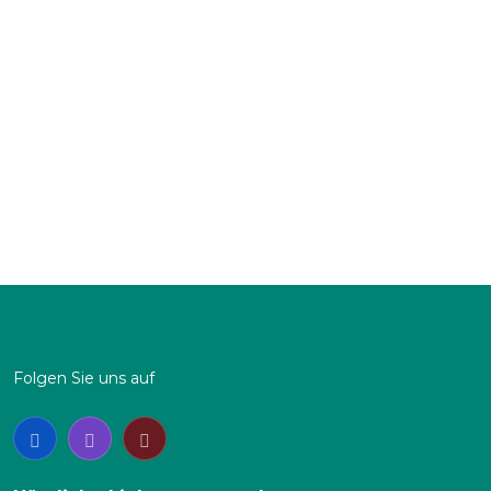
grundlegender Umbau und Modernisierung des
Vereinsheimes komplett in Eigenleistung
2007 (3.Oktober)
vollständige Zerstörung der eben sanierten
Gebäudeteile durch Feuer
2008
Wiederaufbau des durch Brand zerstörten
Vereinsheimes
Folgen Sie uns auf