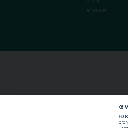
Chronik
Impressum
🍪 
Hall
ordn