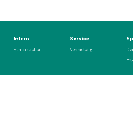
Schikane) die letzten
paddeln die aktive
Kondition beim Lauf 
Boot auch nicht mehr
auf dem Siegerpodes
Intern
Service
Sp
Administration
Vermietung
De
Eng