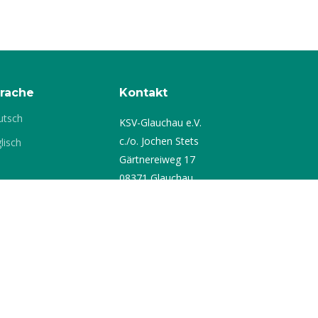
 Körner aus sich heraus. Natürlich sind beim
n Kanuten im Vorteil. Doch wer zu wenig
und auf dem Rad hat, holt diese Defizite im
 raus. So sind zwar unsere Sportler oft mit
t aber keineswegs immer ganz oben.
rache
Kontakt
utsch
KSV-Glauchau e.V.
c./o. Jochen Stets
lisch
Gärtnereiweg 17
08371 Glauchau
Telefon:
+49 3763
16699
E-Mail:
info[at]ksv-
glauchau.de