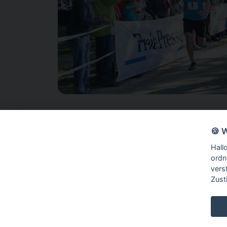
🍪 
Hall
ordn
vers
Zust