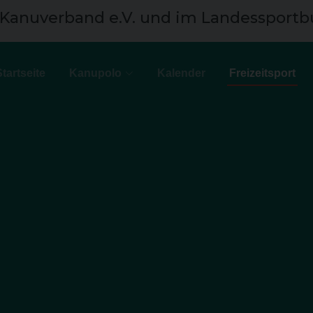
 Kanuverband e.V. und im Landessportb
Startseite
Kanupolo
Kalender
Freizeitsport