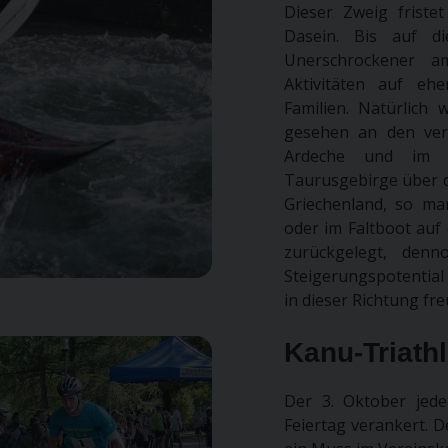
Dieser Zweig friste
Dasein. Bis auf di
Unerschrockener a
Aktivitäten auf ehe
Familien. Natürlich
gesehen an den vers
Ardeche und im Z
Taurusgebirge über d
Griechenland, so ma
oder im Faltboot auf
zurückgelegt, den
Steigerungspotential 
in dieser Richtung fre
Kanu-Triath
Der 3. Oktober jede
Feiertag verankert. D