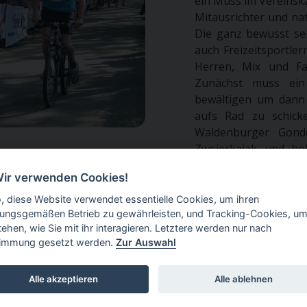
ein Muss im Vereinska
Mitausrichter und nat
Die ganz bewusst se
auch Freizeitsportle
Herren, Mix und Fa
Zunächst muss ein 
bewältigen um dann 
aufs Rad zu schick
Waldenburger Gonde
Zweierkajak und ho
Schikane) die letzten
Wir verwenden Cookies!
paddeln die aktive
Kondition beim Lauf 
o, diese Website verwendet essentielle Cookies, um ihren
Boot auch nicht mehr
ungsgemäßen Betrieb zu gewährleisten, und Tracking-Cookies, um
tehen, wie Sie mit ihr interagieren. Letztere werden nur nach
auf dem Siegerpodes
immung gesetzt werden.
Zur Auswahl
Alle akzeptieren
Alle ablehnen