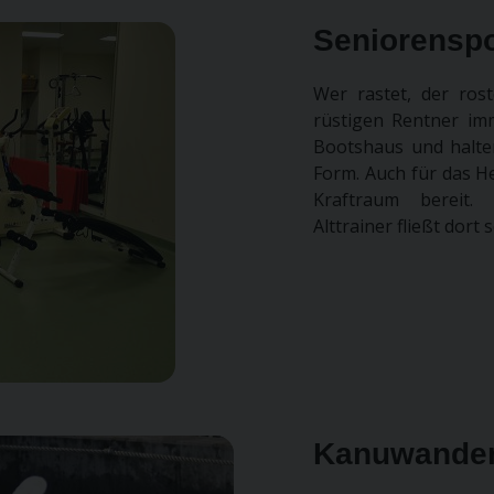
Seniorenspo
Wer rastet, der ros
rüstigen Rentner im
Bootshaus und halten
Form. Auch für das H
Kraftraum bereit.
Alttrainer fließt dor
Kanuwander