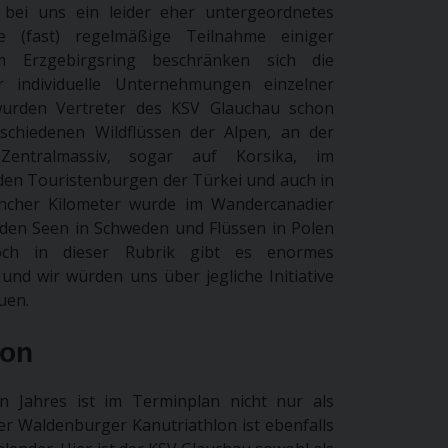
t bei uns ein leider eher untergeordnetes
e (fast) regelmäßige Teilnahme einiger
m Erzgebirgsring beschränken sich die
r individuelle Unternehmungen einzelner
 wurden Vertreter des KSV Glauchau schon
chiedenen Wildflüssen der Alpen, an der
entralmassiv, sogar auf Korsika, im
en Touristenburgen der Türkei und auch in
ncher Kilometer wurde im Wandercanadier
 den Seen in Schweden und Flüssen in Polen
noch in dieser Rubrik gibt es enormes
und wir würden uns über jegliche Initiative
uen.
lon
n Jahres ist im Terminplan nicht nur als
er Waldenburger Kanutriathlon ist ebenfalls