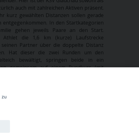
lender. Hier ist der KSV Glauchau sowohl als
ürlich auch mit zahlreichen Aktiven präsent.
hr kurz gewählten Distanzen sollen gerade
rn entgegenkommen. In den Startkategorien
milie gehen jeweils Paare an den Start.
Athlet die 1,6 km (kurze) Laufstrecke
seinen Partner über die doppelte Distanz
en. Hat dieser die zwei Runden um den
lteich bewältigt, springen beide in ein
len gemeinsam auf einem Rundkurs (mit
 Körner aus sich heraus. Natürlich sind beim
n Kanuten im Vorteil. Doch wer zu wenig
und auf dem Rad hat, holt diese Defizite im
 raus. So sind zwar unsere Sportler oft mit
 zu
t aber keineswegs immer ganz oben.