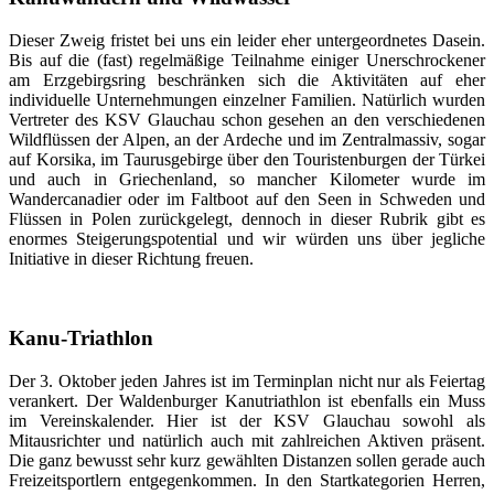
Dieser Zweig fristet bei uns ein leider eher untergeordnetes Dasein.
Bis auf die (fast) regelmäßige Teilnahme einiger Unerschrockener
am Erzgebirgsring beschränken sich die Aktivitäten auf eher
individuelle Unternehmungen einzelner Familien. Natürlich wurden
Vertreter des KSV Glauchau schon gesehen an den verschiedenen
Wildflüssen der Alpen, an der Ardeche und im Zentralmassiv, sogar
auf Korsika, im Taurusgebirge über den Touristenburgen der Türkei
und auch in Griechenland, so mancher Kilometer wurde im
Wandercanadier oder im Faltboot auf den Seen in Schweden und
Flüssen in Polen zurückgelegt, dennoch in dieser Rubrik gibt es
enormes Steigerungspotential und wir würden uns über jegliche
Initiative in dieser Richtung freuen.
Kanu-Triathlon
Der 3. Oktober jeden Jahres ist im Terminplan nicht nur als Feiertag
verankert. Der Waldenburger Kanutriathlon ist ebenfalls ein Muss
im Vereinskalender. Hier ist der KSV Glauchau sowohl als
Mitausrichter und natürlich auch mit zahlreichen Aktiven präsent.
Die ganz bewusst sehr kurz gewählten Distanzen sollen gerade auch
Freizeitsportlern entgegenkommen. In den Startkategorien Herren,