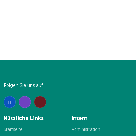
über die doppelte Distanz aufs Rad zu schicken. Hat
dieser die zwei Runden um den Waldenburger
Gondelteich bewältigt, springen beide in ein Zweierkajak
und holen gemeinsam auf einem Rundkurs (mit
Schikane) die letzten Körner aus sich heraus. Natürlich
sind beim paddeln die aktiven Kanuten im Vorteil. Doch
wer zu wenig Kondition beim Lauf und auf dem Rad hat,
holt diese Defizite im Boot auch nicht mehr raus. So sind
zwar unsere Sportler oft mit auf dem Siegerpodest aber
keineswegs immer ganz oben.
Folgen Sie uns auf
Nützliche Links
Intern
Startseite
Administration