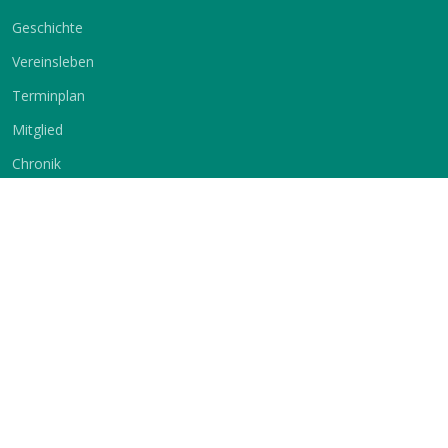
Geschichte
Vereinsleben
Terminplan
Mitglied
Chronik
Impressum
Service
Sprache
Vermietung
Deutsch
Englisch
Kontakt