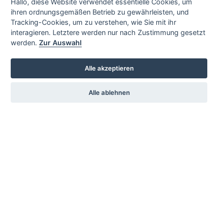
Hallo, diese Website verwendet essentielle Cookies, um
Mitglied
ihren ordnungsgemäßen Betrieb zu gewährleisten, und
Tracking-Cookies, um zu verstehen, wie Sie mit ihr
Chronik
interagieren. Letztere werden nur nach Zustimmung gesetzt
Impressum
werden.
Zur Auswahl
Alle akzeptieren
Service
Sprache
Alle ablehnen
Vermietung
Deutsch
Englisch
Kontakt
KSV-Glauchau e.V.
c./o. Jochen Stets
Gärtnereiweg 17
08371 Glauchau