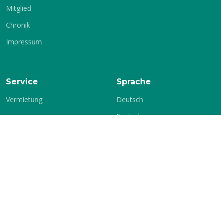
Mitglied
Chronik
Impressum
Service
Sprache
Vermietung
Deutsch
Englisch
Kontakt
KSV-Glauchau e.V.
c./o. Jochen Stets
Gärtnereiweg 17
08371 Glauchau