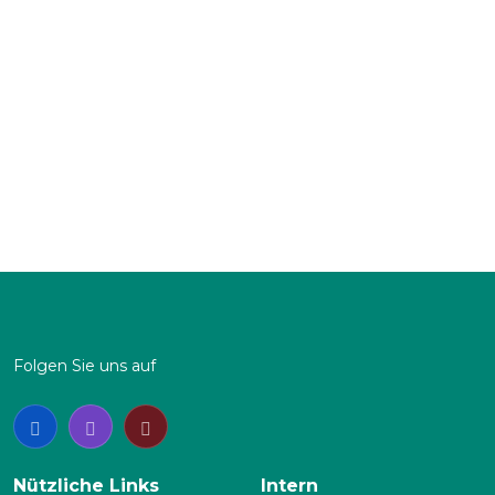
Mai
Jun.
Jul.
Aug.
Sep.
Okt.
Nov.
Dez.
Anzahl:
Sa
|
So
Folgen Sie uns auf
Nützliche Links
Intern