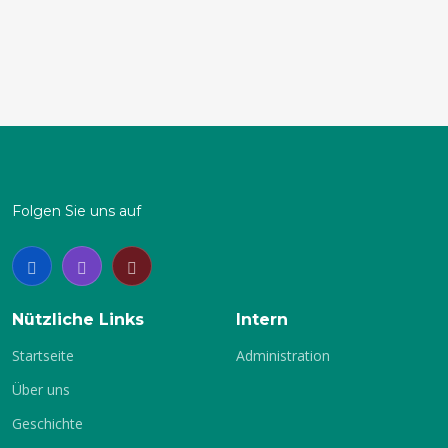
12. Kanutriathlon Waldenburg 2019
3. Bundesliga Spieltag Glauchau
2017
Folgen Sie uns auf
1
2
3
zeige Alles
Nützliche Links
Intern
Startseite
Administration
Über uns
Geschichte