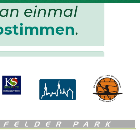
man einmal
bstimmen
.