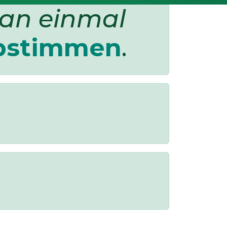
man einmal
bstimmen
.